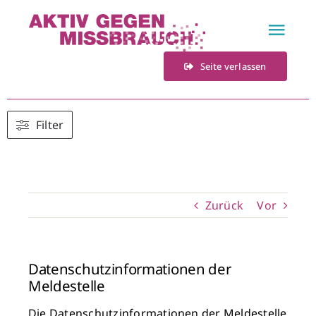
Zum
Inhalt
Togg
springen
Navi
Seite verlassen
Home
Fachstelle
Filter
Veranstaltungen
Zurück
Vor
Materialien
Kontakt
Datenschutzinformationen der
Meldestelle
Die Datenschutzinformationen der Meldestelle