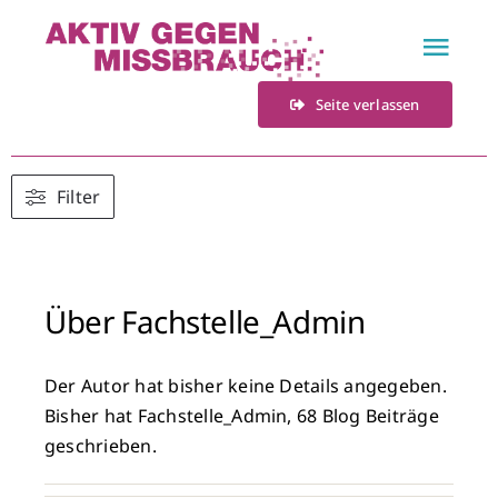
Zum
Inhalt
Togg
springen
Navi
Seite verlassen
Home
Fachstelle
Filter
Veranstaltungen
Über
Fachstelle_Admin
Materialien
Der Autor hat bisher keine Details angegeben.
Kontakt
Bisher hat Fachstelle_Admin, 68 Blog Beiträge
geschrieben.