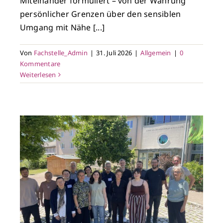
Miteinander formuliert – von der Wahrung
persönlicher Grenzen über den sensiblen
Umgang mit Nähe [...]
Von
Fachstelle_Admin
|
31. Juli 2026
|
Allgemein
|
0
Kommentare
Weiterlesen
r