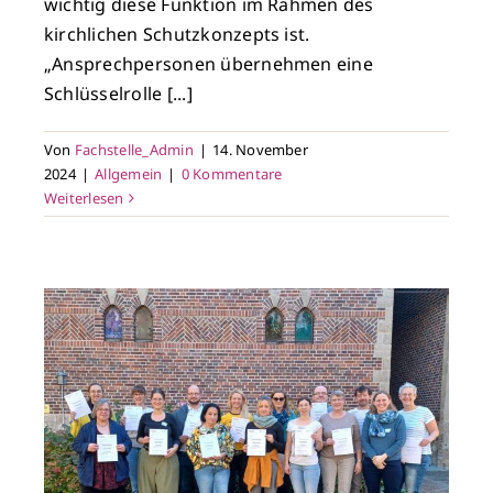
wichtig diese Funktion im Rahmen des
kirchlichen Schutzkonzepts ist.
„Ansprechpersonen übernehmen eine
Schlüsselrolle [...]
Von
Fachstelle_Admin
|
14. November
2024
|
Allgemein
|
0 Kommentare
Weiterlesen