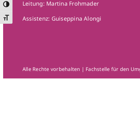
Leitung: Martina Frohmader
Umschalten auf hohe Kontraste
Assistenz:
Guiseppina Alongi
Schrift vergrößern
Alle Rechte vorbehalten | Fachstelle für den Um