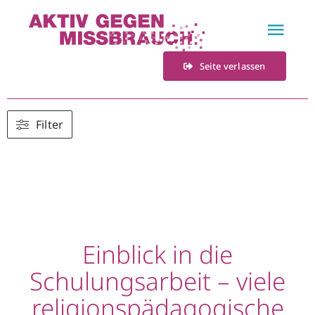
Zum
Inhalt
Togg
springen
Navi
Seite verlassen
Home
Fachstelle
Filter
Veranstaltungen
Materialien
Einblick in die
Kontakt
Schulungsarbeit – viele
religionspädagogische