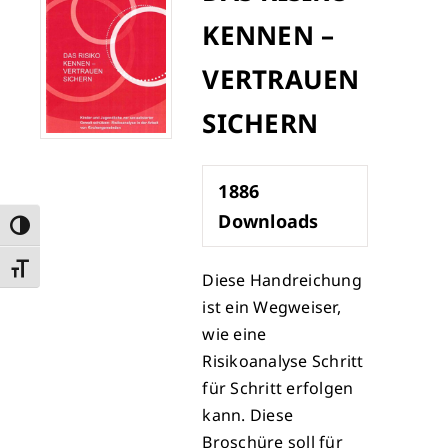
KENNEN –
VERTRAUEN
SICHERN
1886
Downloads
Umschalten auf hohe Kontraste
Schrift vergrößern
Diese Handreichung
ist ein Wegweiser,
wie eine
Risikoanalyse Schritt
für Schritt erfolgen
kann. Diese
Broschüre soll für