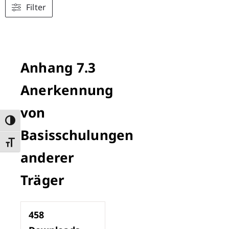
Filter
Anhang 7.3
Anerkennung
von
Umschalten auf hohe Kontraste
Basisschulungen
Schrift vergrößern
anderer
Träger
458