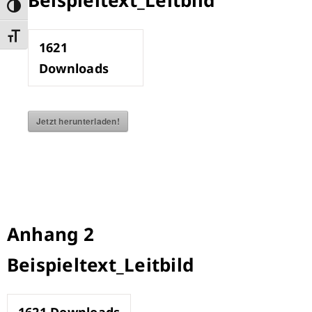
Beispieltext_Leitbild
Umschalten auf hohe Kontraste
Schrift vergrößern
1621
Downloads
Jetzt herunterladen!
Anhang 2
Beispieltext_Leitbild