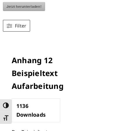
Jetzt herunterladen!
Filter
Anhang 12
Beispieltext
Aufarbeitung
1136
Umschalten auf hohe Kontraste
Downloads
Schrift vergrößern