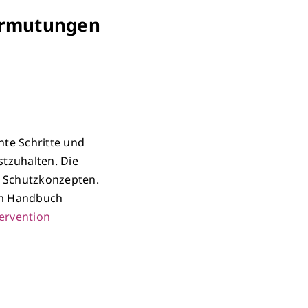
ermutungen
nte Schritte und
stzuhalten. Die
in Schutzkonzepten.
im Handbuch
tervention