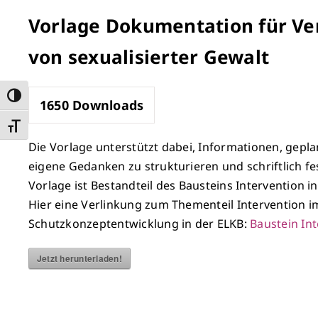
Vorlage Dokumentation für V
von sexualisierter Gewalt
Umschalten auf hohe Kontraste
1650
Downloads
Schrift vergrößern
Die Vorlage unterstützt dabei, Informationen, gepla
eigene Gedanken zu strukturieren und schriftlich fe
Vorlage ist Bestandteil des Bausteins Intervention 
Hier eine Verlinkung zum Thementeil Intervention 
Schutzkonzeptentwicklung in der ELKB:
Baustein In
Jetzt herunterladen!